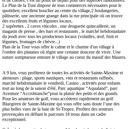
et de chênes, c'est un point de départ pour des superbes randonnées.
Le Plan de la Tour dispose de tous commerces nécessaires pour le
quotidien; excellent boucher au centre du village,2 boulangeries,
pâtisserie, une ancienne grange dans la rue principale où on trouve
des excellents fruits et légumes locaux,
2 supérettes , 2 caves viticoles , une droguerie quincaillerie, un
magasin de presse , des bars et restaurants , le marché hebdomadaire
du jeudi avec tous les producteurs locaux (volailles, œuf, fruit et
légumes, fromages de chèvre...)
Plan de la Tour vous offre le calme et le charme d'un village à
l'ombre des platanes où règne une certaine douceur de vivre. Une
nature somptueuse entoure le village au coeur du massif des Maures.
A 9 km, vous profiterez de toutes les activités de Sainte-Maxime et
alentours : plage, sports nautiques, vins et restaurants raffinés,
marché hebdomadaire le vendredi, Casino , activités pour enfants
tout au long de la saison d'été, Parc aquatique “Aqualand”, parc
Aventure “Accrobranche”pour la plaisir des petits et des grands.
Pour les amateurs de golf, vous accéderez rapidement au golf
Bluegreen de Sainte-Maxime qui vous offre sans doute l’une des
plus belles vues de la baie de St-Tropez. Profitez des senteurs
provençales en défiant le parcours 18 trous dans un cadre
exceptionnel.